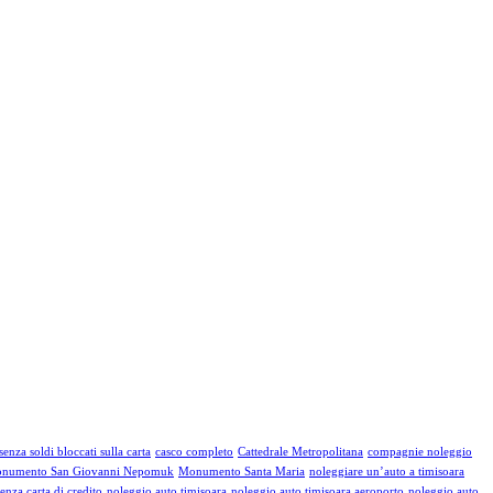
enza soldi bloccati sulla carta
casco completo
Cattedrale Metropolitana
compagnie noleggio
numento San Giovanni Nepomuk
Monumento Santa Maria
noleggiare un’auto a timisoara
enza carta di credito
noleggio auto timisoara
noleggio auto timisoara aeroporto
noleggio auto