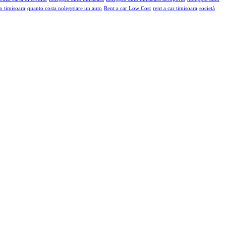
o timisoara
quanto costa noleggiare un auto
Rent a car Low Cost
rent a car timisoara
società