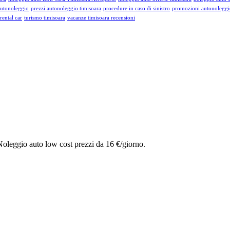
autonoleggio
prezzi autonoleggio timisoara
procedure in caso di sinistro
promozioni autonoleggi
rental car
turismo timisoara
vacanze timisoara recensioni
Noleggio auto low cost prezzi da 16 €/giorno.