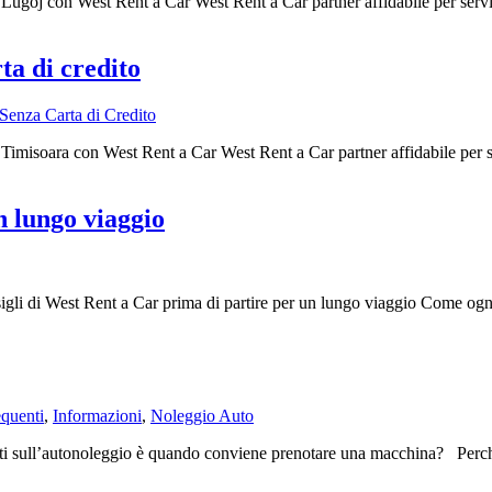
Lugoj con West Rent a Car West Rent a Car partner affidabile per serv
ta di credito
Senza Carta di Credito
Timisoara con West Rent a Car West Rent a Car partner affidabile per s
n lungo viaggio
sigli di West Rent a Car prima di partire per un lungo viaggio Come ogn
quenti
,
Informazioni
,
Noleggio Auto
ull’autonoleggio è quando conviene prenotare una macchina? Perché c’è 