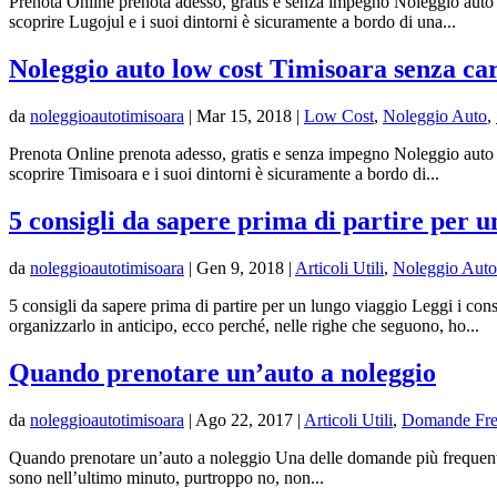
Prenota Online prenota adesso, gratis e senza impegno Noleggio auto 
scoprire Lugojul e i suoi dintorni è sicuramente a bordo di una...
Noleggio auto low cost Timisoara senza car
da
noleggioautotimisoara
|
Mar 15, 2018
|
Low Cost
,
Noleggio Auto
,
Prenota Online prenota adesso, gratis e senza impegno Noleggio auto 
scoprire Timisoara e i suoi dintorni è sicuramente a bordo di...
5 consigli da sapere prima di partire per u
da
noleggioautotimisoara
|
Gen 9, 2018
|
Articoli Utili
,
Noleggio Auto
5 consigli da sapere prima di partire per un lungo viaggio Leggi i con
organizzarlo in anticipo, ecco perché, nelle righe che seguono, ho...
Quando prenotare un’auto a noleggio
da
noleggioautotimisoara
|
Ago 22, 2017
|
Articoli Utili
,
Domande Fre
Quando prenotare un’auto a noleggio Una delle domande più frequenti s
sono nell’ultimo minuto, purtroppo no, non...