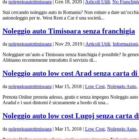
da
noleggioautotimisoara
|
Gen 18, 2020
|
Articoli Utili
,
No Franchigi
Stai cercando noleggio auto in Romania? Non esitare a dare un’occhiat
autonoleggio per te. West Rent a Car è una società...
Noleggio auto Timisoara senza franchigia
da
noleggioautotimisoara
|
Nov 29, 2019
|
Articoli Utili
,
Informazioni
Noleggiare un’auto a Timisoara senza franchigia è possibile? In genera
Abbiamo recentemente introdotto il servizio di...
Noleggio auto low cost Arad senza carta di
da
noleggioautotimisoara
|
Mar 15, 2018
|
Low Cost
,
Noleggio Auto
,
Prenota Online prenota adesso, gratis e senza impegno Noleggio auto 
Aradul e i suoi dintorni è sicuramente a bordo di una...
Noleggio auto low cost Lugoj senza carta d
da
noleggioautotimisoara
|
Mar 15, 2018
|
Low Cost
,
Noleggio Auto
,