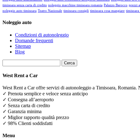
timisoara senza carta di credito
noleggio macchine timisoara romania
Palazzo Barocco
prezzi 
noleggio auto timisoara
Teatro Nazionale
timisoara consigli
timisoara cosa mangiare
timisoara 
Noleggio auto
Condizioni di autonoleggio
Domande frequenti
Sitemap
Blog
Ricerca
per:
West Rent a Car
West Rent a Car offre servizi di autonoleggio a Timisoara, Romania. 
✓ Prenota semplice e veloce senza anticipo
✓ Consegna all’aeroporto
✓ Senza carta di credito
✓ Garanzia minima
✓ Miglior rapporto qualità prezzo
✓ 98% Clienti soddisfatti
Menu