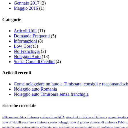
Gennaio 2017
(3)
Maggio 2016
(1)
Categorie
Articoli Utili
(11)
Domande Frequenti
(5)
Informazioni
(8)
Low Cost
(3)
No Franchigia
(2)
Noleggio Auto
(13)
Senza Carta di Credito
(4)
Articoli recenti
Come noleggiare un’auto a Timisoara: consigli e raccomandazi
Noleggio auto Romania
Noleggio auto Timisoara senza franchigia
ricerche correlate
affittare macchina timisoara
assicurazione RCA
attrazioni turistiche a Timisoara
autonoleggio a
auto affidabili
cosa fare a timisoara
costo noleggio auto al giorno
dintorni di timisoara
Fabbric
noleggio auto assicurazione
noleggio auto economico aeroporto timisoara
noleggio auto low c