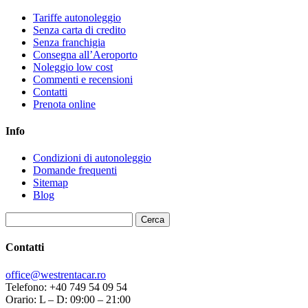
Tariffe autonoleggio
Senza carta di credito
Senza franchigia
Consegna all’Aeroporto
Noleggio low cost
Commenti e recensioni
Contatti
Prenota online
Info
Condizioni di autonoleggio
Domande frequenti
Sitemap
Blog
Ricerca
per:
Contatti
office@westrentacar.ro
Telefono: +40 749 54 09 54
Orario: L – D: 09:00 – 21:00