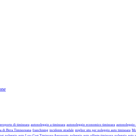
one
eroporto di timisoara
autonoleggio a timisoara
autonoleggio economico timisoara
autonoleggio s
a di Birra Timisoreana
franchising
incidente stradale
miglior sito per noleggio auto timisoara
Mo
ost
noleggio auto Low Cost Timisoara Aeroporto
noleggio auto offerte timisoara
noleggio auto s