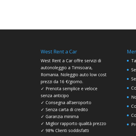
West Rent a Car
Me
West Rent a Car offre servizi di
Ta
autonoleggio a Timisoara,
Se
Romania. Noleggio auto low cost
Se
prezzi da 16 €/giorno.
Co
✓ Prenota semplice e veloce
senza anticipo
No
✓ Consegna all’aeroporto
Co
✓ Senza carta di credito
Co
✓ Garanzia minima
✓ Miglior rapporto qualità prezzo
Pr
✓ 98% Clienti soddisfatti