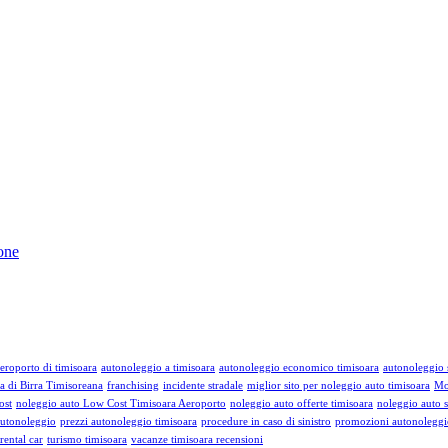
one
eroporto di timisoara
autonoleggio a timisoara
autonoleggio economico timisoara
autonoleggio s
a di Birra Timisoreana
franchising
incidente stradale
miglior sito per noleggio auto timisoara
Mo
ost
noleggio auto Low Cost Timisoara Aeroporto
noleggio auto offerte timisoara
noleggio auto s
autonoleggio
prezzi autonoleggio timisoara
procedure in caso di sinistro
promozioni autonoleggi
rental car
turismo timisoara
vacanze timisoara recensioni