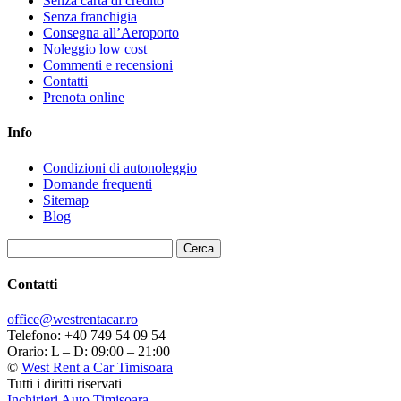
Senza carta di credito
Senza franchigia
Consegna all’Aeroporto
Noleggio low cost
Commenti e recensioni
Contatti
Prenota online
Info
Condizioni di autonoleggio
Domande frequenti
Sitemap
Blog
Ricerca
per:
Contatti
office@westrentacar.ro
Telefono: +40 749 54 09 54
Orario: L – D: 09:00 – 21:00
©
West Rent a Car Timisoara
Tutti i diritti riservati
Inchirieri Auto Timisoara