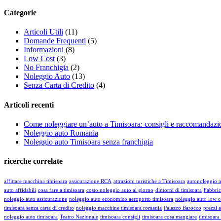
Categorie
Articoli Utili
(11)
Domande Frequenti
(5)
Informazioni
(8)
Low Cost
(3)
No Franchigia
(2)
Noleggio Auto
(13)
Senza Carta di Credito
(4)
Articoli recenti
Come noleggiare un’auto a Timisoara: consigli e raccomandazi
Noleggio auto Romania
Noleggio auto Timisoara senza franchigia
ricerche correlate
affittare macchina timisoara
assicurazione RCA
attrazioni turistiche a Timisoara
autonoleggio a
auto affidabili
cosa fare a timisoara
costo noleggio auto al giorno
dintorni di timisoara
Fabbric
noleggio auto assicurazione
noleggio auto economico aeroporto timisoara
noleggio auto low c
timisoara senza carta di credito
noleggio macchine timisoara romania
Palazzo Barocco
prezzi 
noleggio auto timisoara
Teatro Nazionale
timisoara consigli
timisoara cosa mangiare
timisoara 