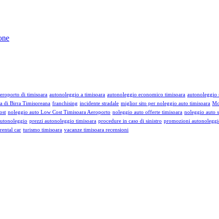
one
eroporto di timisoara
autonoleggio a timisoara
autonoleggio economico timisoara
autonoleggio s
a di Birra Timisoreana
franchising
incidente stradale
miglior sito per noleggio auto timisoara
Mo
ost
noleggio auto Low Cost Timisoara Aeroporto
noleggio auto offerte timisoara
noleggio auto s
autonoleggio
prezzi autonoleggio timisoara
procedure in caso di sinistro
promozioni autonoleggi
rental car
turismo timisoara
vacanze timisoara recensioni