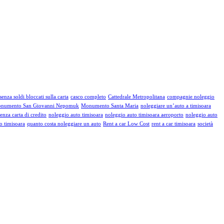
enza soldi bloccati sulla carta
casco completo
Cattedrale Metropolitana
compagnie noleggio
numento San Giovanni Nepomuk
Monumento Santa Maria
noleggiare un’auto a timisoara
enza carta di credito
noleggio auto timisoara
noleggio auto timisoara aeroporto
noleggio auto
o timisoara
quanto costa noleggiare un auto
Rent a car Low Cost
rent a car timisoara
società