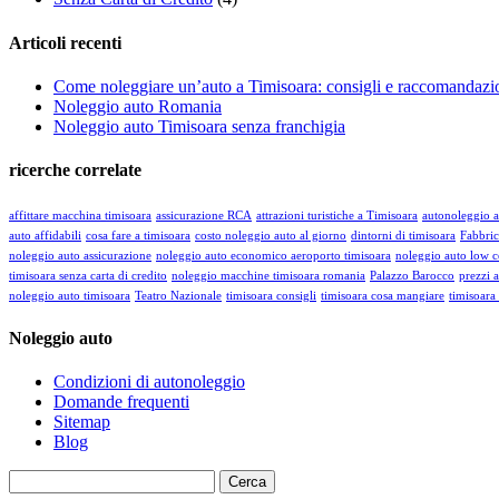
Articoli recenti
Come noleggiare un’auto a Timisoara: consigli e raccomandazi
Noleggio auto Romania
Noleggio auto Timisoara senza franchigia
ricerche correlate
affittare macchina timisoara
assicurazione RCA
attrazioni turistiche a Timisoara
autonoleggio a
auto affidabili
cosa fare a timisoara
costo noleggio auto al giorno
dintorni di timisoara
Fabbric
noleggio auto assicurazione
noleggio auto economico aeroporto timisoara
noleggio auto low c
timisoara senza carta di credito
noleggio macchine timisoara romania
Palazzo Barocco
prezzi 
noleggio auto timisoara
Teatro Nazionale
timisoara consigli
timisoara cosa mangiare
timisoara 
Noleggio auto
Condizioni di autonoleggio
Domande frequenti
Sitemap
Blog
Ricerca
per: